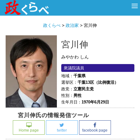
HOME
ABOUT
政治家
衆議院選挙
投票先を選ぶ
政くらべ
>
政治家
>
宮川伸
宮川伸
みやかわ しん
衆議院議員
地域：
千葉県
選挙区：
千葉13区（比例復活）
政党：
立憲民主党
性別：
男性
生年月日：
1970年6月29日
宮川伸氏の情報発信ツール
Home page
twitter
facebook page