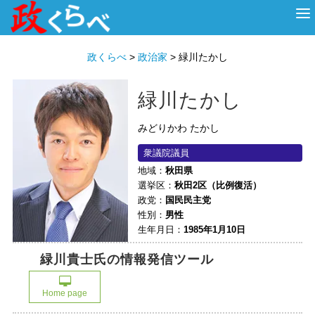
HOME
ABOUT
政治家
衆議院選挙
投票先を選ぶ
政くらべ
>
政治家
>
緑川たかし
緑川たかし
みどりかわ たかし
衆議院議員
地域：
秋田県
選挙区：
秋田2区（比例復活）
政党：
国民民主党
性別：
男性
生年月日：
1985年1月10日
緑川貴士氏の情報発信ツール
Home page