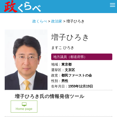
HOME
ABOUT
政治家
衆議院選挙
投票先を選ぶ
政くらべ
>
政治家
>
増子ひろき
増子ひろき
ますこ ひろき
地方議員（都道府県）
地域：
東京都
選挙区：
文京区
政党：
都民ファーストの会
性別：
男性
生年月日：
1959年12月19日
増子ひろき氏の情報発信ツール
Home page