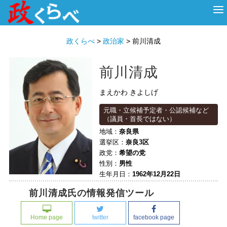
HOME
ABOUT
政治家
衆議院選挙
投票先を選ぶ
政くらべ
>
政治家
>
前川清成
前川清成
まえかわ きよしげ
元職・立候補予定者・公認候補など
（議員・首長ではない）
地域：
奈良県
選挙区：
奈良3区
政党：
希望の党
性別：
男性
生年月日：
1962年12月22日
前川清成氏の情報発信ツール
Home page
twitter
facebook page