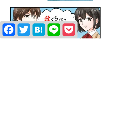
Facebook
Twitter
Hatena
Line
Pocket
よく観られている政治家
水口なおと
堀こうどう
柿沼はるき
簡易アンケート「世論調査」