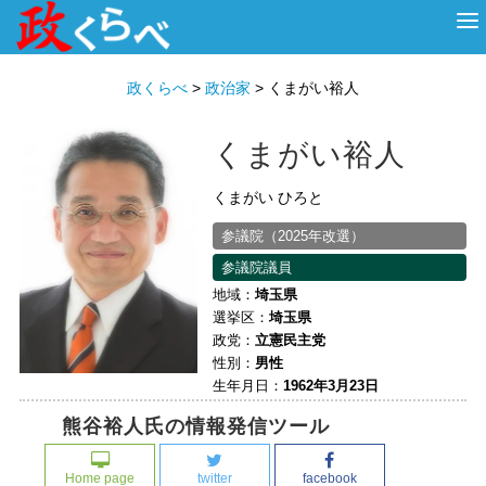
HOME
ABOUT
政治家
衆議院選挙
投票先を選ぶ
政くらべ
>
政治家
>
くまがい裕人
くまがい裕人
くまがい ひろと
参議院（2025年改選）
参議院議員
地域：
埼玉県
選挙区：
埼玉県
政党：
立憲民主党
性別：
男性
生年月日：
1962年3月23日
熊谷裕人氏の情報発信ツール
Home page
twitter
facebook