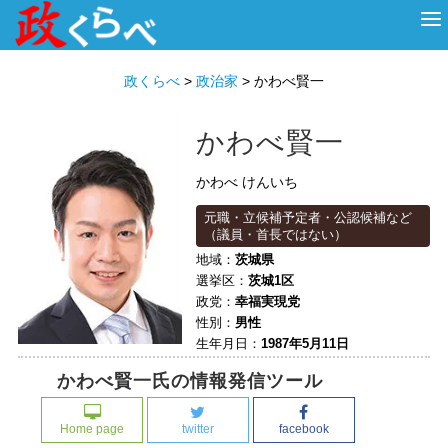
HOME
ABOUT
政治家
衆議院選挙
投票先を選ぶ
政くらべ
>
政治家
>
かわべ賢一
かわべ賢一
かわべ けんいち
元職・立候補予定者・公認候補など
（議員・首長ではない）
地域：
茨城県
選挙区：
茨城1区
政党：
幸福実現党
性別：
男性
生年月日：
1987年5月11日
かわべ賢一氏の情報発信ツール
Home page
twitter
facebook