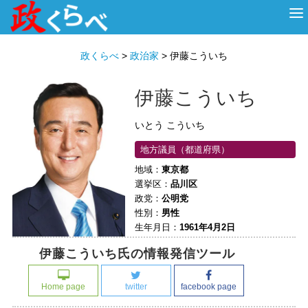
HOME
ABOUT
政治家
衆議院選挙
投票先を選ぶ
政くらべ
>
政治家
>
伊藤こういち
伊藤こういち
いとう こういち
地方議員（都道府県）
地域：
東京都
選挙区：
品川区
政党：
公明党
性別：
男性
生年月日：
1961年4月2日
伊藤こういち氏の情報発信ツール
Home page
twitter
facebook page