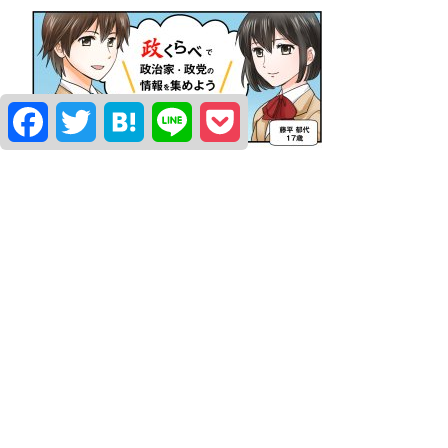
Facebook
Twitter
Hatena
Line
Pocket
よく観られている政治家
柿沼はるき
水口なおと
堀こうどう
たなべ健一
簡易アンケート「世論調査」