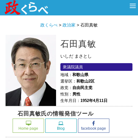
HOME
ABOUT
政治家
衆議院選挙
投票先を選ぶ
政くらべ
>
政治家
>
石田真敏
石田真敏
いしだ まさとし
衆議院議員
地域：
和歌山県
選挙区：
和歌山2区
政党：
自由民主党
性別：
男性
生年月日：
1952年4月11日
石田真敏氏の情報発信ツール
Home page
Blog
facebook page