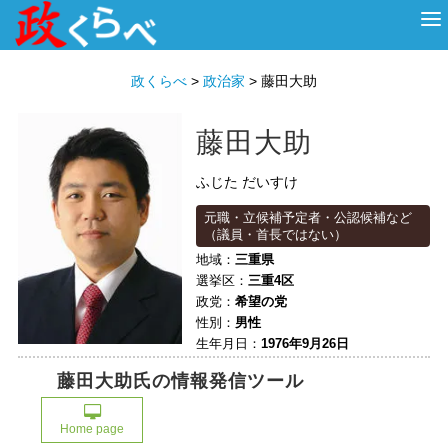
HOME
ABOUT
政治家
衆議院選挙
投票先を選ぶ
政くらべ
>
政治家
>
藤田大助
藤田大助
ふじた だいすけ
元職・立候補予定者・公認候補など
（議員・首長ではない）
地域：
三重県
選挙区：
三重4区
政党：
希望の党
性別：
男性
生年月日：
1976年9月26日
藤田大助氏の情報発信ツール
Home page