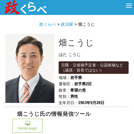
HOME
ABOUT
政治家
衆議院選挙
投票先を選ぶ
政くらべ
>
政治家
>
畑こうじ
畑こうじ
はた こうじ
元職・立候補予定者・公認候補など
（議員・首長ではない）
地域：
岩手県
選挙区：
岩手県2区
政党：
希望の党
性別：
男性
生年月日：
1963年9月28日
畑こうじ氏の情報発信ツール
Home page