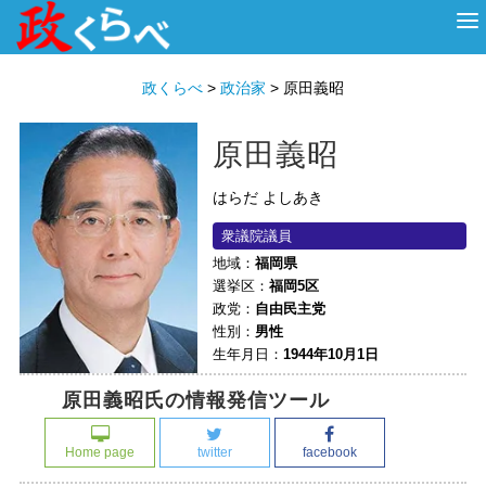
HOME
ABOUT
政治家
衆議院選挙
投票先を選ぶ
政くらべ
>
政治家
>
原田義昭
原田義昭
はらだ よしあき
衆議院議員
地域：
福岡県
選挙区：
福岡5区
政党：
自由民主党
性別：
男性
生年月日：
1944年10月1日
原田義昭氏の情報発信ツール
Home page
twitter
facebook