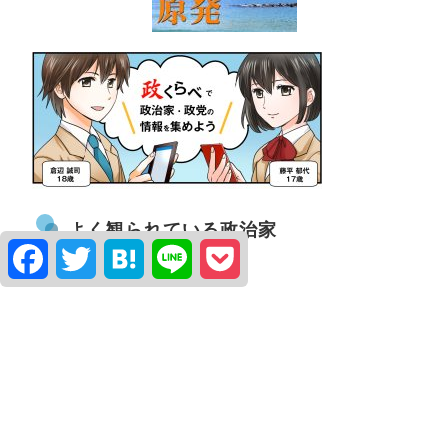
よく観られている政治家
Facebook
Twitter
Hatena
Line
Pocket
水口なおと
堀こうどう
柿沼はるき
簡易アンケート「世論調査」