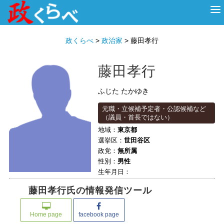
HOME
ABOUT
政治家
衆議院選挙
投票先を選ぶ
政くらべ
>
政治家
>
藤田孝行
藤田孝行
ふじた たかゆき
元職・立候補予定者・公認候補など
（議員・首長ではない）
地域：
東京都
選挙区：
世田谷区
政党：
無所属
性別：
男性
生年月日：
藤田孝行氏の情報発信ツール
Home page
facebook page