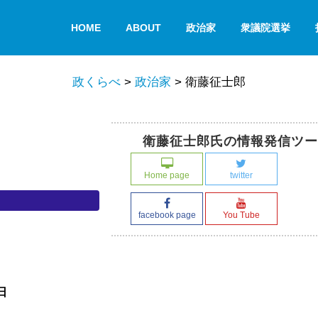
HOME
ABOUT
政治家
衆議院選挙
政くらべ
>
政治家
>
衛藤征士郎
衛藤征士郎氏の情報発信ツー
Home page
twitter
facebook page
You Tube
日