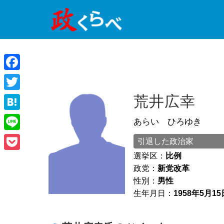
Facebook
Twitter
荒井広幸
Hatena
あらい ひろゆき
Line
引退した政治家
選挙区：
比例
Pocket
政党：
新党改革
性別：
男性
生年月日：
1958年5月15