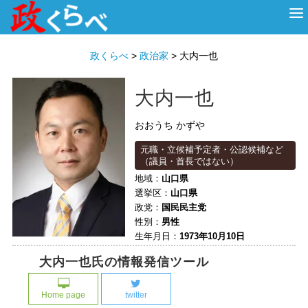
HOME
ABOUT
政治家
衆議院選挙
投票先を選ぶ
政くらべ
>
政治家
>
大内一也
大内一也
おおうち かずや
元職・立候補予定者・公認候補など
（議員・首長ではない）
地域：
山口県
選挙区：
山口県
政党：
国民民主党
性別：
男性
生年月日：
1973年10月10日
大内一也氏の情報発信ツール
Home page
twitter